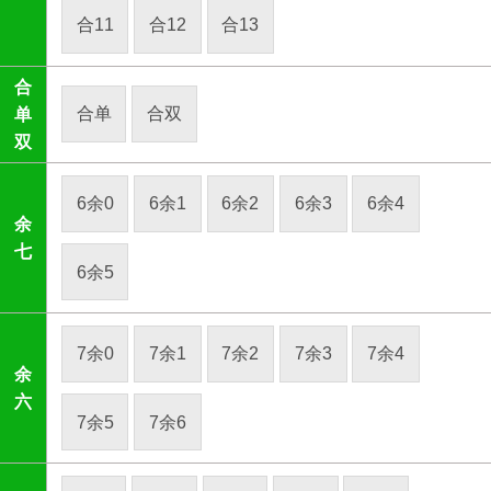
合11
合12
合13
合
合单
合双
单
双
6余0
6余1
6余2
6余3
6余4
余
七
6余5
7余0
7余1
7余2
7余3
7余4
余
六
7余5
7余6