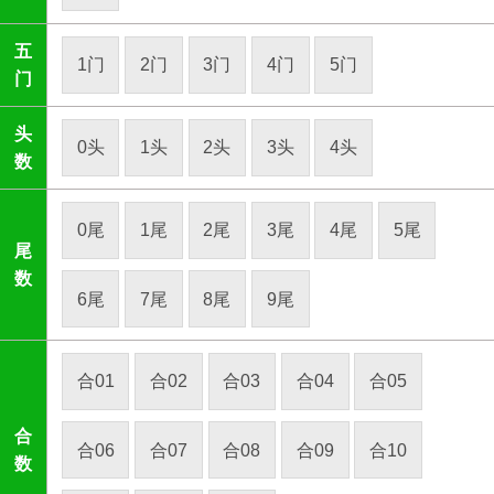
五
1门
2门
3门
4门
5门
门
头
0头
1头
2头
3头
4头
数
0尾
1尾
2尾
3尾
4尾
5尾
尾
数
6尾
7尾
8尾
9尾
合01
合02
合03
合04
合05
合
合06
合07
合08
合09
合10
数