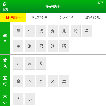
返回
挑码助手
首页
挑码助手
机选号码
幸运生肖
波肖转盘
鼠
牛
虎
兔
龙
蛇
马
生
肖
羊
猴
鸡
狗
猪
波
红
绿
蓝
色
五
金
木
水
火
土
行
大
大
小
小