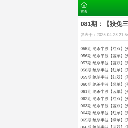
首页
081期：【狡兔
发表于：2025-04-23 21:54
055期:绝杀半波【
红双
】(
056期:绝杀半波【
蓝单
】(
057期:绝杀半波【
蓝双
】(
058期:绝杀半波【
红单
】(
059期:绝杀半波【
红双
】(
060期:绝杀半波【
绿单
】(
061期:绝杀半波【
蓝单
】(
062期:绝杀半波【
红双
】(
063期:绝杀半波【
蓝双
】(
064期:绝杀半波【
红单
】(
065期:绝杀半波【
绿单
】(
066期:绝杀半波【
蓝双
】(