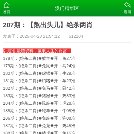
澳门精华区
首页
返回
207期：【熬出头儿】绝杀两肖
发表于：2025-04-23 21:54:12
512104
以最准,最稳资料，赢取人生的财富！
178期：(绝杀二肖)✺猴羊✺开：兔27准
179期：(绝杀二肖)✺兔鼠✺开：马24准
180期：(绝杀二肖)✺虎猴✺开：牛29准
181期：(绝杀二肖)✺鸡猪✺开：羊23准
182期：(绝杀二肖)✺兔马✺开：鼠42准
183期：(绝杀二肖)✺猪猴✺开：鸡33准
184期：(绝杀二肖)✺鼠蛇✺开：虎28准
185期：(绝杀二肖)✺蛇羊✺开：牛05准
186期：(绝杀二肖)✺兔蛇✺开：狗08准
187期：(绝杀二肖)✺兔龙✺开：鸡45准
188期：(绝杀二肖)✺猪虎✺开：兔15准